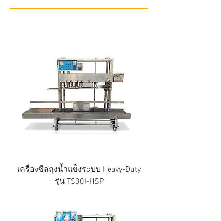
เครื่องซีลถุงน้ำแข็งระบบ Heavy-Duty
รุ่น TS30I-HSP