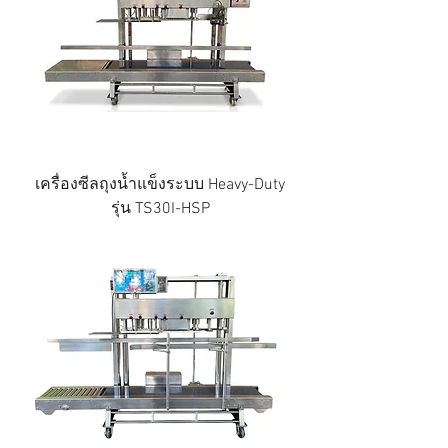
เครื่องซีลถุงน้ำแข็งระบบ Heavy-Duty
รุ่น TS30I-HSP