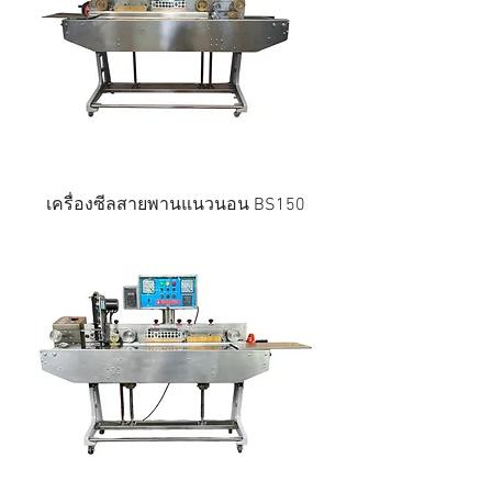
เครื่องซีลสายพานแนวนอน BS150