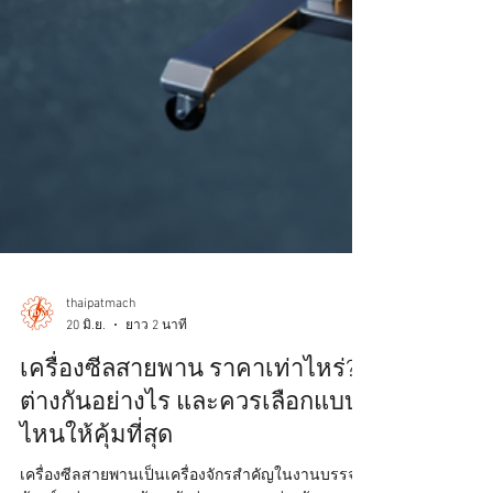
thaipatmach
20 มิ.ย.
ยาว 2 นาที