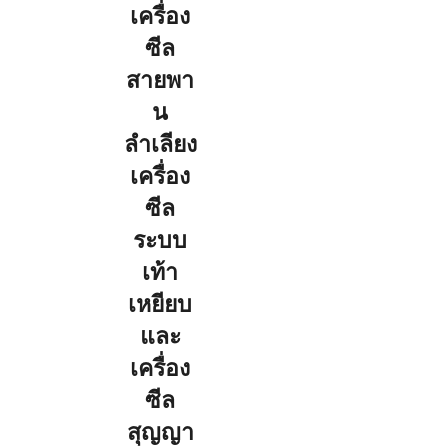
เครื่อง
ซีล
สายพา
น
ลำเลียง
เครื่อง
ซีล
ระบบ
เท้า
เหยียบ
และ
เครื่อง
ซีล
สุญญา