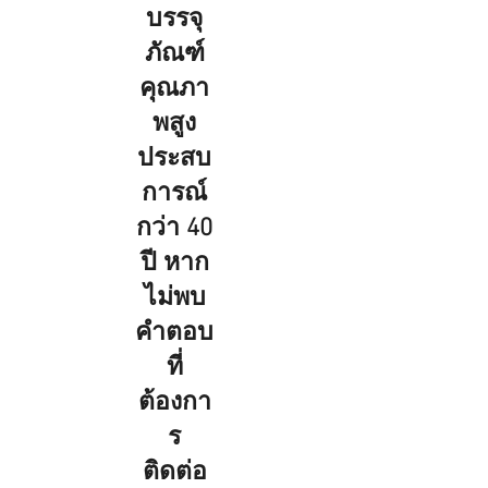
บรรจุ
ภัณฑ์
คุณภา
พสูง
ประสบ
การณ์
กว่า 40
ปี
หาก
ไม่พบ
คำตอบ
ที่
ต้องกา
ร
ติดต่อ