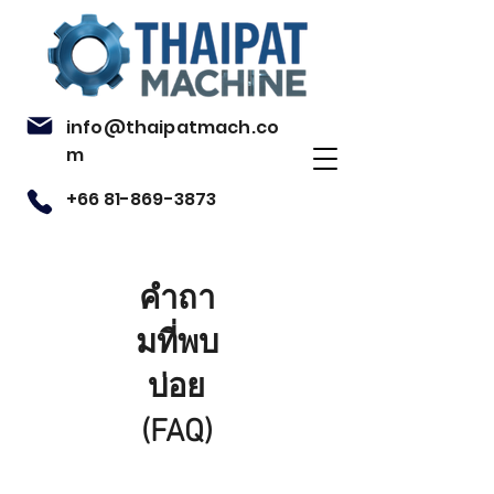
info@thaipatmach.co
m
+66 81-869-3873
คำถา
มที่พบ
บ่อย
(FAQ)