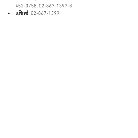
452-0758, 02-867-1397-8
แฟ็กซ์:
 02-867-1399
Line ID:
 0968925525
อีเมล:
info@thaipatmach.com
เว็บไซต์
หลัก:
www.thaipatmach.com
ดูทั้งหมด
โพสต์ล่าสุด