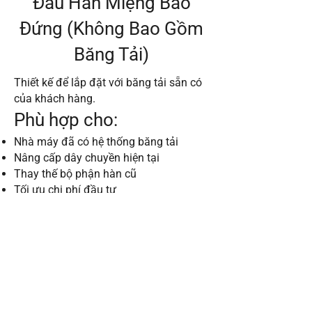
Đầu Hàn Miệng Bao
Đứng (Không Bao Gồm
Băng Tải)
Thiết kế để lắp đặt với băng tải sẵn có
của khách hàng.
Phù hợp cho:
Nhà máy đã có hệ thống băng tải
Nâng cấp dây chuyền hiện tại
Thay thế bộ phận hàn cũ
Tối ưu chi phí đầu tư
Nguyên lý hoạt động:
Bao sau khi đóng đầy được băng tải
đưa vào vị trí hàn.
Đầu hàn thực hiện quá trình hàn kín
miệng bao theo phương thẳng đứng.
Lợi ích: