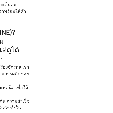
บบเติมลม
ราพร้อมให้คำ
INE)? 
ม
ต่ดูได้
:
ื่องจักรกล เรา
าสายการผลิตของ
ทคนิค เพื่อให้
มกัน ความสำเร็จ
้นนำ ทั้งใน