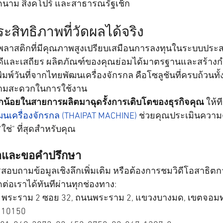
ดนาม สิงคโปร์ และสาธารณรัฐเช็ก
ระสิทธิภาพที่วัดผลได้จริง
ถุงพลาสติกที่มีคุณภาพสูงเปรียบเสมือนการลงทุนในระบบปร
ดีและเสถียร ผลิตภัณฑ์ของคุณย่อมได้มาตรฐานและสร้างกำไ
ิมพ์วันที่จากไทยพัฒนเครื่องจักรกล คือโซลูชันที่ครบถ้วนทั
มสะดวกในการใช้งาน
็กน้อยในสายการผลิตมาฉุดรั้งการเติบโตของธุรกิจคุณ
 ให้ท
นเครื่องจักรกล (THAIPAT MACHINE)
 ช่วยคุณประเมินควา
"ใช่" ที่สุดสำหรับคุณ
่อและขอคำปรึกษา
บถามข้อมูลเชิงลึกเพิ่มเติม หรือต้องการชมวิดีโอสาธิต
ิดต่อเราได้ทันทีผ่านทุกช่องทาง:
3 พระราม 2 ซอย 32, ถนนพระราม 2, แขวงบางมด, เขตจอมท
 10150