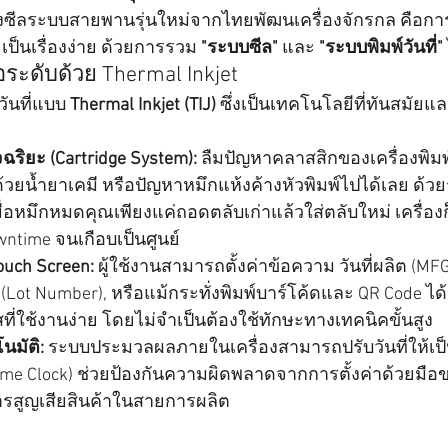
งซีลระบบสายพานรุ่นใหม่จากไทยพัฒนเครื่องจักรกล คือกา
เป็นเรื่องง่าย ด้วยการรวม 
"ระบบซีล"
 และ 
"ระบบพิมพ์วันที่"
ระดับด้วย Thermal Inkjet
ันที่แบบ 
Thermal Inkjet (TIJ)
 ซึ่งเป็นเทคโนโลยีที่ทันสมัยแ
ฉริยะ (Cartridge System):
 ลืมปัญหาคลาสสิกของเครื่องพิมพ์
ด้วยน้ำยาเคมี หรือปัญหาหมึกแห้งค้างหัวพิมพ์ไปได้เลย ด้
มื่อหมึกหมดคุณเพียงแค่ถอดตลับเก่าแล้วใส่ตลับใหม่ เครื่อ
wntime จนเกือบเป็นศูนย์
Touch Screen:
 ผู้ใช้งานสามารถตั้งค่าข้อความ วันที่ผลิต (MF
า (Lot Number), หรือแม้กระทั่งพิมพ์บาร์โค้ดและ QR Code ไ
ที่ใช้งานง่าย โดยไม่จำเป็นต้องใช้ทักษะทางเทคนิคขั้นสูง
นมัติ:
 ระบบประมวลผลภายในเครื่องสามารถปรับวันที่ให้เป็น
-time Clock) ช่วยป้องกันความผิดพลาดจากการตั้งค่าด้วยมือ
ารสูญเสียสินค้าในสายการผลิต