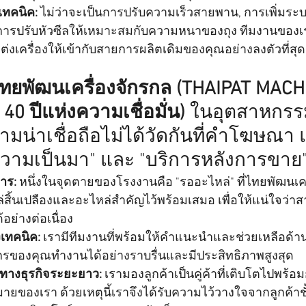
เทคนิค:
 ไม่ว่าจะเป็นการปรับความเร็วสายพาน, การเพิ่มระ
การปรับหัวซีลให้เหมาะสมกับความหนาของถุง ทีมงานของเ
่งเครื่องให้เข้ากับสายการผลิตเดิมของคุณอย่างลงตัวที่สุด
ไทยพัฒนเครื่องจักรกล (THAIPAT MACH
0 ปีแห่งความเชื่อมั่น)
 ในอุตสาหกรร
วามน่าเชื่อถือไม่ได้วัดกันที่คำโฆษณา แ
ความเป็นมา" และ "บริการหลังการขาย"
าร:
 หนึ่งในจุดตายของโรงงานคือ "รออะไหล่" ที่ไทยพัฒนเคร
สิ้นเปลืองและอะไหล่สำคัญไว้พร้อมเสมอ เพื่อให้แน่ใจว่
อย่างต่อเนื่อง
เทคนิค:
 เรามีทีมงานที่พร้อมให้คำแนะนำและช่วยเหลือด้านเ
งจักรของคุณทำงานได้อย่างราบรื่นและมีประสิทธิภาพสูงสุด
รทางธุรกิจระยะยาว:
 เรามองลูกค้าเป็นคู่ค้าที่เติบโตไปพร้อ
ายของเรา ด้วยเหตุนี้เราจึงได้รับความไว้วางใจจากลูกค้าชั