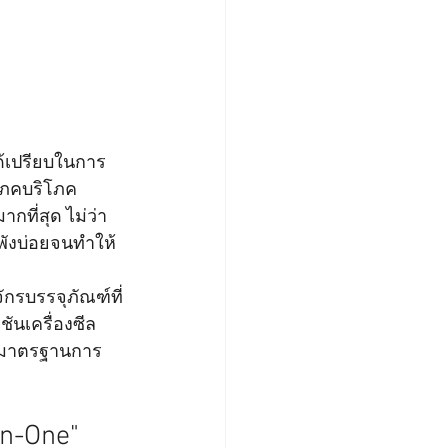
ด้เปรียบในการ
โภคบริโภค 
กที่สุด ไม่ว่า
ี่พังบ่อยจนทำให้
ักรบรรจุภัณฑ์ที่
ันเครื่องซีล
ดับมาตรฐานการ
in-One"