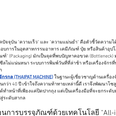
ัจจุบัน "ความเร็ว" และ "ความแม่นยำ" คือตัวชี้วัดความไ
ะกอบการในอุตสาหกรรมอาหาร เคมีภัณฑ์ ปุ๋ย หรือสินค้าอุป
์" (Packaging) มักเป็นจุดที่พบปัญหาคอขวด (Bottleneck) มา
ยซีลไม่แน่นหนา ระบบการพิมพ์วันที่ที่ล่าช้า หรือเครื่องจักรท
ก
จักรกล (THAIPAT MACHINE)
 ในฐานะผู้เชี่ยวชาญด้านเครื่องจ
่า 40 ปี เข้าใจถึงความท้าทายเหล่านี้ดี เราจึงพัฒนาโซลูช
ด้ทำหน้าที่เพียงแค่ปิดปากถุง แต่เป็นเครื่องมือที่จะยกระ
สู่ระดับสากล
นตอนการบรรจุภัณฑ์ด้วยเทคโนโลยี "All-