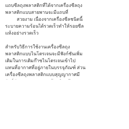
แถบซีลถุงพลาสติกที่ได้จากเครื่องซีลถุง
พลาสติกแบบสายพานจะมีแถบที่		
	สวยงาม เนื่องจากเครื่องซีลชนิดนี้
ระบายความร้อนได้รวดเร็วทำให้รอยซีล
แห้งอย่างรวดเร็ว 
สำหรับวิธีการใช้งานเครื่องซีลถุง
พลาสติกแบบไนโตรเจนจะมีฟังก์ชันเพิ่ม
เติมในการเติมก๊าซไนโตรเจนเข้าไป
แทนที่อากาศที่อยู่ภายในบรรจุภัณฑ์ ส่วน
เครื่องซีลถุงพลาสติกแบบสุญญากาศมี
ฟังก์ชันดูดสุญญากาศพร้อมปิดผนึกปาก
ถุงพลาสติก ซึ่งเมื่อดูดสุญญากาศเรียบร้อย
แล้วจะปิดปากถุงพลาสติกแบบอัตโนมัติ
เครื่องซีลถุงพลาสติก
ถือได้เป็นเครื่องมือที่
ดีในการใช้ถนอมอาหารหรือช่วยรักษา
สภาพของผลิตภัณฑ์ให้ยังคงมีความ