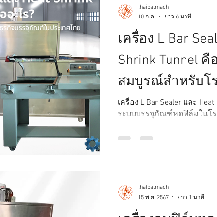
thaipatmach
10 ก.ค.
ยาว 6 นาที
เครื่อง L Bar Sea
Shrink Tunnel คื
สมบูรณ์สำหรับโ
บรรจุภัณฑ์ในปร
เครื่อง L Bar Sealer และ Hea
ระบบบรรจุภัณฑ์หดฟิล์มในโ
อธิบายหลักการทำงาน ชนิดของฟิ
ค่า การบำรุงรักษา และคำแน
เหมาะกับธุรกิจของคุณ
thaipatmach
15 พ.ย. 2567
ยาว 1 นาที