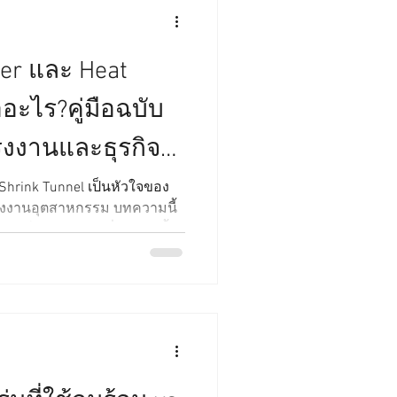
ler และ Heat
ออะไร?คู่มือฉบับ
รงงานและธุรกิจ
ะเทศไทย
t Shrink Tunnel เป็นหัวใจของ
รงงานอุตสาหกรรม บทความนี้
ล์ม วิธีเลือกเครื่อง การตั้ง
ะนำในการเลือกใช้งานให้