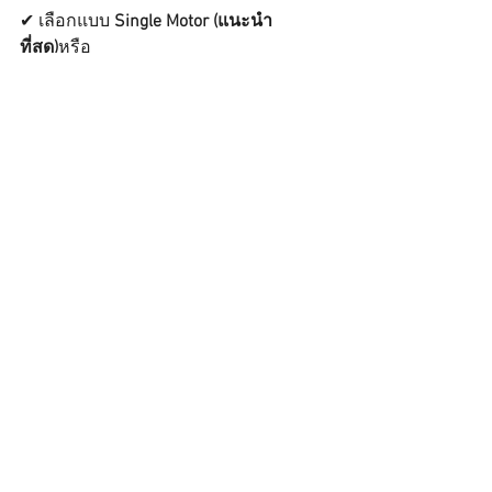
✔ เลือกแบบ 
Single Motor (แนะนำ
ที่สุด)
หรือ
✔ ถ้าเป็น 2 มอเตอร์ ต้องมี 
Encoder 
หรือจู
นรอบให้ 
เท่ากันจริง 100%
Thaipat Machine
 – ผู้
เชี่ยวชาญด้านเครื่อง
ปิดปากถุงและเครื่องซีล
อุตสาหกรรมกว่า 40 ปี
ผู้ให้บริการเครื่องซีลสายพานลำเลียง 
เครื่องปิดปากถุง และเครื่องซีล
อุตสาหกรรม พร้อมอะไหล่ครบทุกชนิด 
รวมถึงทีมช่างประสบการณ์กว่า 40 ปี ให้
คำแนะนำตามประเภทงานและ