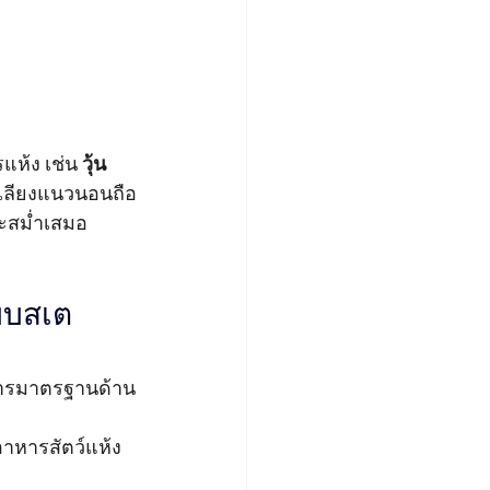
ห้ง เช่น 
วุ้น
เลียงแนวนอนถือ
ละสม่ำเสมอ 
บบสเต
การมาตรฐานด้าน
อาหารสัตว์แห้ง 