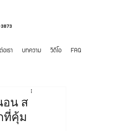
-3873
ต่อเรา
บทความ
วีดีโอ
FAQ
นอน ส
่คุ้ม