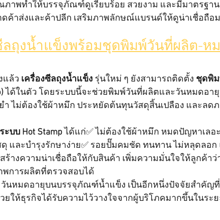
มีคุณภาพทำให้บรรจุภัณฑ์ดูเรียบร้อย สวยงาม และมีมาตรฐ
ค้าส่งและค้าปลีก เสริมภาพลักษณ์แบรนด์ให้ดูน่าเชื่อถือมา
ซีลถุงน้ำแข็งพร้อมชุดพิมพ์วันที่ผลิต-
แล้ว 
เครื่องซีลถุงน้ำแข็ง
 รุ่นใหม่ ๆ ยังสามารถติดตั้ง 
ชุดพิม
)
 ได้ในตัว โดยระบบนี้จะช่วยพิมพ์วันที่ผลิตและวันหมดอายุ
 ไม่ต้องใช้ผ้าหมึก ประหยัดต้นทุนวัสดุสิ้นเปลือง และลด
ที่ระบบ Hot Stamp
 ได้แก่✅ ไม่ต้องใช้ผ้าหมึก หมดปัญหาเลอะ
สดุ และบำรุงรักษาง่าย✅ รอยปั๊มคมชัด ทนทาน ไม่หลุดลอ
สร้างความน่าเชื่อถือให้กับสินค้า เพิ่มความมั่นใจให้ลูกค้าว่
พการผลิตที่ตรวจสอบได้
ะวันหมดอายุบนบรรจุภัณฑ์น้ำแข็ง เป็นอีกหนึ่งปัจจัยสำคัญท
ยให้ธุรกิจได้รับความไว้วางใจจากผู้บริโภคมากขึ้นในระ