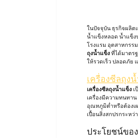
ในปัจจุบัน ธุรกิจผลิต
น้ำแข็งหลอด น้ำแข็ง
โรงแรม อุตสาหกรรมอา
ถุงน้ำแข็ง
 ที่ได้มาต
ให้รวดเร็ว ปลอดภัย และ
เครื่องซีลถุงน
เครื่องซีลถุงน้ำแข็ง
 เ
เครื่องมีความทนทาน ร
อุณหภูมิต่ำหรือต้อง
เปื้อนสิ่งสกปรกระหว
ประโยชน์ของก