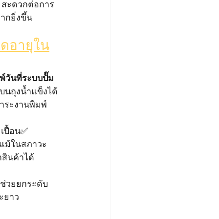
าน สะดวกต่อการ
กยิ่งขึ้น
หมดอายุใน
พ์วันที่ระบบปั๊ม
บนถุงน้ำแข็งได้
ภาระงานพิมพ์
เปื้อน✅ 
ก แม้ในสภาวะ
าสินค้าได้
ี่ช่วยยกระดับ
ยะยาว