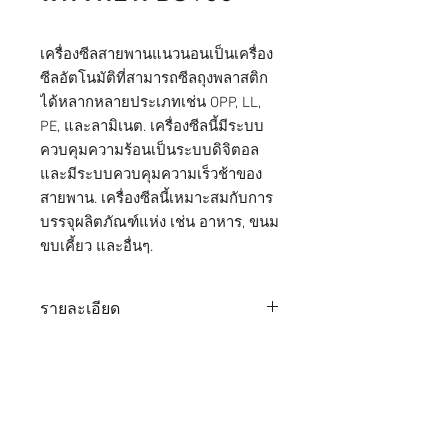
เครื่องซีลสายพานแนวนอนเป็นเครื่อง
ซีลอัตโนมัติที่สามารถซีลถุงพลาสติก
ได้หลากหลายประเภทเช่น OPP, LL,
PE, และลามิเนต. เครื่องซีลนี้มีระบบ
ควบคุมความร้อนเป็นระบบดิจิตอล
และมีระบบควบคุมความเร็วช้าของ
สายพาน. เครื่องซีลนี้เหมาะสมกับการ
บรรจุผลิตภัณฑ์แห่ง เช่น อาหาร, ขนม
ขบเคี้ยว และอื่นๆ.
รายละเอียด
ขนาดตัวเครื่อง /
650 x 1240
Machine Dimension
x 1320
หจก. ไทยพัฒนเครื่องจักรกล
(W x L x H)
mm
จำหน่าย
เครื่องบรรจุภัณฑ์
ครบวงจร
เครื่องซีลพลาสติก
เครื่องพิมพ์วันที่
ตัวเครื่อง / Machine
SUS 304