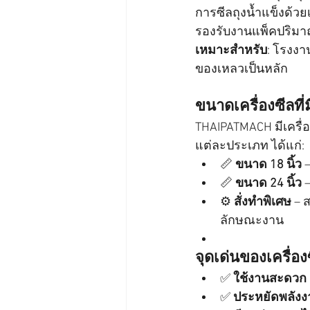
การซีลถุงน้ำแข็งด้วย
รองรับงานแพ็คปริมา
เหมาะสำหรับ
: โรงงา
ของเหลวเป็นหลัก
ขนาดเครื่องซีลที่ม
THAIPATMACH มีเครื่
แต่ละประเภท ได้แก่:
📏 
ขนาด 18 นิ้ว
 
📏 
ขนาด 24 นิ้ว
 
⚙️ 
สั่งทำพิเศษ
 – 
ลักษณะงาน
จุดเด่นของเครื่อง
✅ 
ใช้งานสะดวก ม
✅ 
ประหยัดพลังง