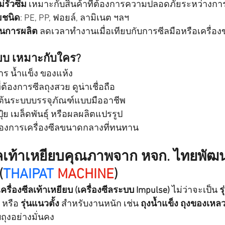
่รั่วซึม
 เหมาะกับสินค้าที่ต้องการความปลอดภัยระหว่างกา
ยชนิด
: PE, PP, ฟอยล์, ลามิเนต ฯลฯ
ในการผลิต
 ลดเวลาทำงานเมื่อเทียบกับการซีลมือหรือเครื่อ
ยียบ เหมาะกับใคร?
ร น้ำแข็ง ของแห้ง
ต้องการซีลถุงสวย ดูน่าเชื่อถือ
ิ่มต้นระบบบรรจุภัณฑ์แบบมืออาชีพ
ุ๋ย เมล็ดพันธุ์ หรือผลผลิตแปรรูป
้องการเครื่องซีลขนาดกลางที่ทนทาน
ซีลเท้าเหยียบคุณภาพจาก หจก. ไทยพัฒ
(
THAIPAT
MACHINE
)
เครื่องซีลเท้าเหยียบ (เครื่องซีลระบบ Impulse)
 ไม่ว่าจะเป็น 
ร
 หรือ 
รุ่นแนวตั้ง
 สำหรับงานหนัก เช่น 
ถุงน้ำแข็ง ถุงของเหล
บถุงอย่างมั่นคง