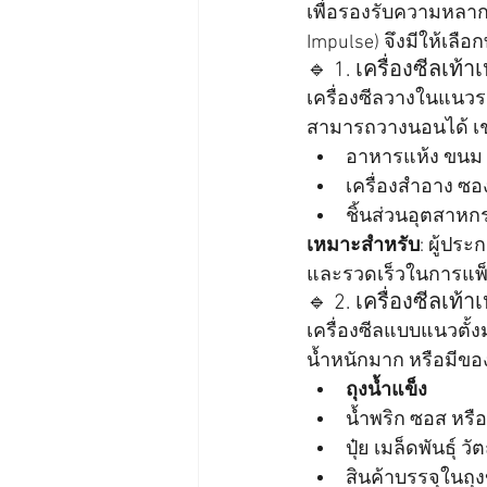
เพื่อรองรับความหลาก
Impulse) จึงมีให้เลือกท
🔹 1. เครื่องซีลเท้
เครื่องซีลวางในแนวรา
สามารถวางนอนได้ เช
อาหารแห้ง ขนม ถ
เครื่องสำอาง ซ
ชิ้นส่วนอุตสาหก
เหมาะสำหรับ
: ผู้ปร
และรวดเร็วในการแพ็
🔹 2. เครื่องซีลเท้า
เครื่องซีลแบบแนวตั้
น้ำหนักมาก หรือมีขอ
ถุงน้ำแข็ง
น้ำพริก ซอส หร
ปุ๋ย เมล็ดพันธุ์ 
สินค้าบรรจุในถ