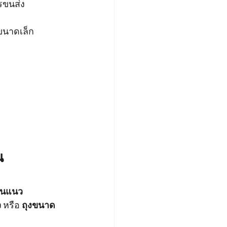
รขนส่ง
งขนาดเล็ก
น
ุ่นแนว
ว
 หรือ 
ถุงขนาด