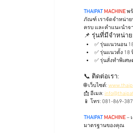
THAIPAT
MACHINE
 พ
ภัณฑ์ เราจัดจำหน่าย
ครบ และคำแนะนำจากท
📌 รุ่นที่มีจำหน่าย
✅ รุ่นแนวนอน 18 น
✅ รุ่นแนวตั้ง 18 นิ
✅ รุ่นสั่งทำพิ
📞 ติดต่อเรา:
🌐 เว็บไซต์: 
www.thaip
📩 อีเมล: 
info@thaip
📱 โทร: 081-869-38
THAIPAT
MACHINE
 – 
มาตรฐานของคุณ