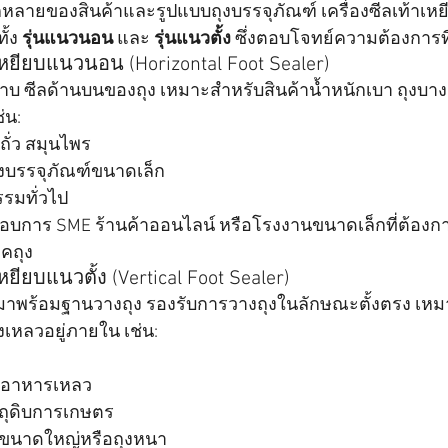
หลายของสินค้าและรูปแบบถุงบรรจุภัณฑ์ เครื่องซีลเท้าเหย
ั้ง 
รุ่นแนวนอน
 และ 
รุ่นแนวตั้ง
 ซึ่งตอบโจทย์ความต้องการท
าเหยียบแนวนอน (Horizontal Foot Sealer)
บ ซีลด้านบนของถุง เหมาะสำหรับสินค้าน้ำหนักเบา ถุงบาง ห
่น:
ั่ว สมุนไพร
องบรรจุภัณฑ์ขนาดเล็ก
รรมทั่วไป
ะกอบการ SME ร้านค้าออนไลน์ หรือโรงงานขนาดเล็กที่ต้อ
คถุง
เหยียบแนวตั้ง (Vertical Foot Sealer)
งมาพร้อมฐานวางถุง รองรับการวางถุงในลักษณะตั้งตรง เหมาะ
งเหลวอยู่ภายใน เช่น:
ืออาหารเหลว
วัตถุดิบการเกษตร
ุงขนาดใหญ่หรือถุงหนา