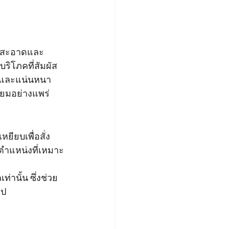
วามสะอาดและ
ริโภคที่สัมผัส
าม และแน่นหนา
นิยมอย่างแพร่
ยียบเพื่อสั่ง
นตำแหน่งที่เหมาะ
่านั้น ซึ่งช่วย
ไป