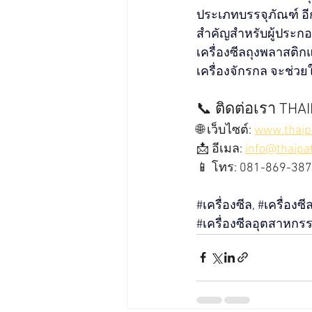
ประเภทบรรจุภัณฑ์ อีก
สำคัญสำหรับผู้ประกอบ
เครื่องซีลถุงพลาสติ
เครื่องจักรกล จะช่วย
📞 ติดต่อเรา 
THAI
🌐 เว็บไซต์: 
www.thaip
📩 อีเมล: 
info@thaip
📱 โทร: 081-869-38
#เคร
ื่องซีล, 
#เคร
ื่องซ
#เคร
ื่องซีลอุตสาหกร