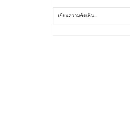
เขียนความคิดเห็น…
เจาะลึก! เครื่องซีลระบบ
หจก. ไทยพัฒนเครื่องจักรกล
สายพานลำเลียงแนวตั้ง ตัวช่วย
จำหน่าย
เครื่องบรรจุภัณฑ์
ครบว
สำคัญในสายการผลิต
เครื่องซีลพลาสติก
เครื่องพิมพ์
อุตสาหกรรม
เครื่องซีลสายพานแนวนอน
เคร
แนวตั้ง
เครื่องพิมพ์วันหมดอาย
เครื่องบรรจุน้ำแข็ง