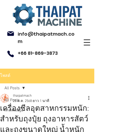
info@thaipatmach.co
m
+66 81-869-3873
โพสต์
All Posts
thaipatmach
All Posts
25 ต.ค. 2568
ยาว 1 นาที
เครื่องซีลอุตสาหกรรมหนัก:
knowledge
สำหรับถุงปุ๋ย ถุงอาหารสัตว์
และถุงขนาดใหญ่ น้ำหนัก