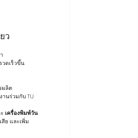
ียว
่า
วดเร็วขึ้น
รผลิต
านร่วมกับ TIJ 
ะ 
เครื่องพิมพ์วัน
สีย และเพิ่ม