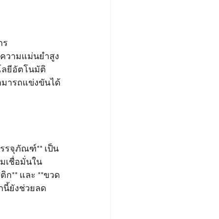
ักร
ความแม่นยำสูง 
ีอัตโนมัติ
ามารถแข่งขันได้
รจุภัณฑ์** เป็น
เชื่อมั่นใน
ติก** และ **ขวด
นี้ยังช่วยลด