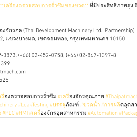
**เครื่องตรวจสอบการรั่วซึมของขวด**
 ที่มีประสิทธิภาพสูง ต
องจักรกล (Thai Development Machinery Ltd., Partnership)  
32, แขวงบางมด, เขตจอมทอง, กรุงเทพมหานคร 10150
9-3873, (+66) 02-452-0758, (+66) 02-867-1397-8  
1399  
atmach.com  
5525
คร
ื่องตรวจสอบการรั่วซึม 
#เคร
ื่องจักรคุณภาพ 
#Thaipatmac
chinery
#LeakTesting
#บรรจ
ุภัณฑ์ 
#ขวดน
้ำ 
#การผล
ิตอุตส
e
#PLC
#HMI
#เคร
ื่องจักรอุตสาหกรรม 
#Automation
#Packag