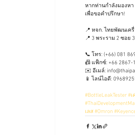
หากท่านกำลังมองหา 
เพื่อขอคำปรึกษา!
📍 หจก. ไทยพัฒนเครื่
📍 3 พระราม 2 ซอย 
📞 โทร: (+66) 081 86
📠 แฟ็กซ์: +66 2867-
✉️ อีเมล์: info@thaip
📱 ไลน์ไอดี: 096892
#BottleLeakTester
#เ
#ThaiDevelopmentMa
เลส
#Omron
#Keyenc