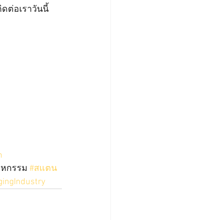
ิดต่อเราวันนี้
h
าหกรรม 
#สแตน
ingIndustry